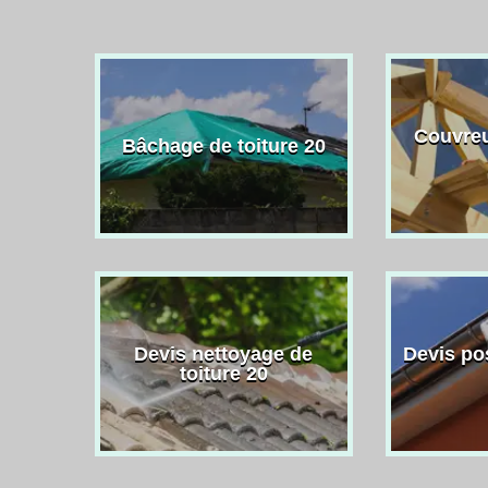
Couvreu
Bâchage de toiture 20
Devis nettoyage de
Devis po
toiture 20