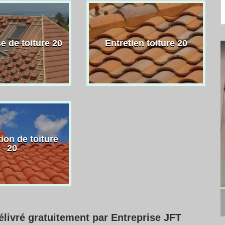
e de toiture 20
Entretien toiture 20
ion de toiture
20
élivré gratuitement par Entreprise JFT