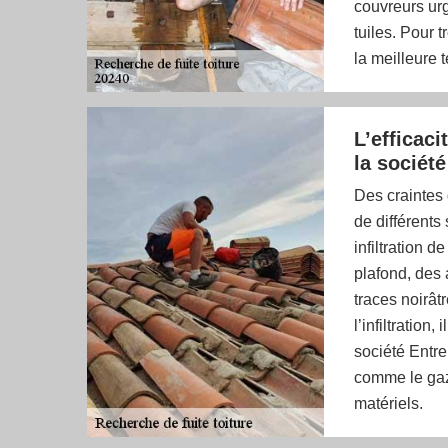
couvreurs urg
tuiles. Pour t
la meilleure 
L’efficaci
la sociét
Des craintes 
de différents
infiltration d
plafond, des 
traces noirât
l’infiltration,
société Entrep
comme le gaz 
matériels.