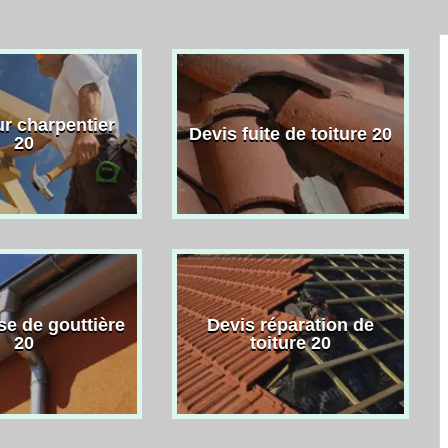
r charpentier
Devis fuite de toiture 20
20
se de gouttière
Devis réparation de
20
toiture 20