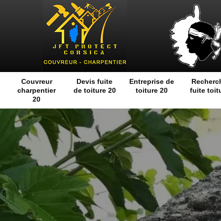
Couvreur
Devis fuite
Entreprise de
Recherc
charpentier
de toiture 20
toiture 20
fuite toit
20