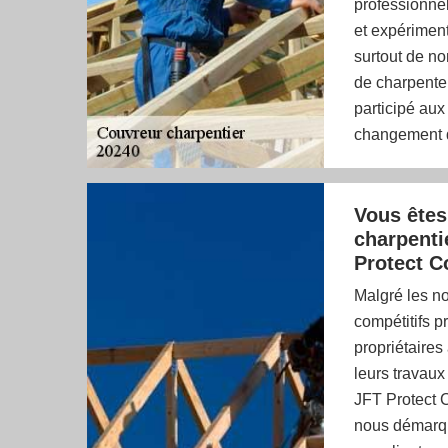
professionnel
et expérimen
surtout de no
de charpente 
participé aux
changement d
Vous êtes
charpenti
Protect C
Malgré les no
compétitifs p
propriétaires
leurs travaux
JFT Protect C
nous démarqu