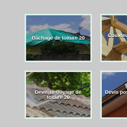
Couvreu
Bâchage de toiture 20
Devis nettoyage de
Devis po
toiture 20