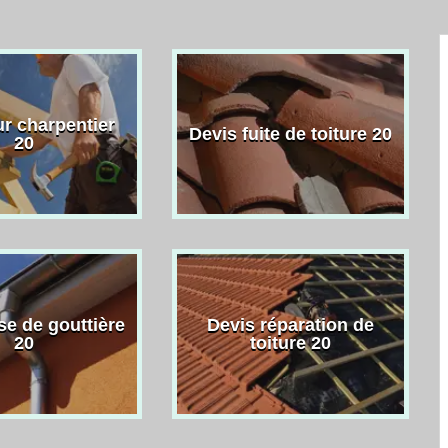
r charpentier
Devis fuite de toiture 20
20
se de gouttière
Devis réparation de
20
toiture 20