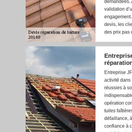
demandées. A
validation d’u
engagement. 
devis, les cl
des prix pas 
Entrepris
réparation
Entreprise JF
activité dan
réussies à so
indispensable
opération co
tuiles faîtièr
défaillance, 
confiance à c