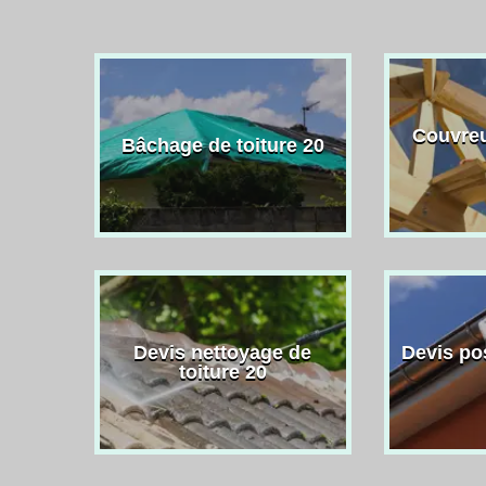
Couvreu
Bâchage de toiture 20
Devis nettoyage de
Devis po
toiture 20