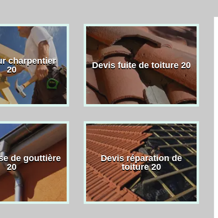
r charpentier
Devis fuite de toiture 20
20
se de gouttière
Devis réparation de
20
toiture 20