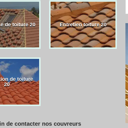
e de toiture 20
Entretien toiture 20
ion de toiture
20
oin de contacter nos couvreurs