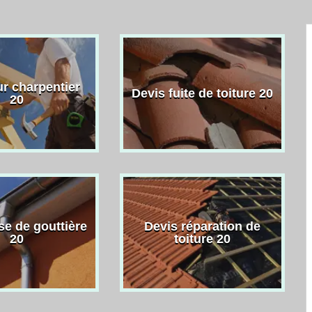
r charpentier
Devis fuite de toiture 20
20
se de gouttière
Devis réparation de
20
toiture 20