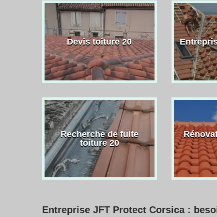
Devis toiture 20
Entrepris
Recherche de fuite
Rénovat
toiture 20
Entreprise JFT Protect Corsica : bes