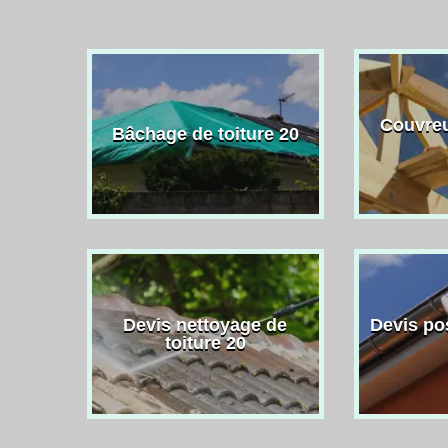
Couvreu
Bâchage de toiture 20
Devis nettoyage de
Devis po
toiture 20