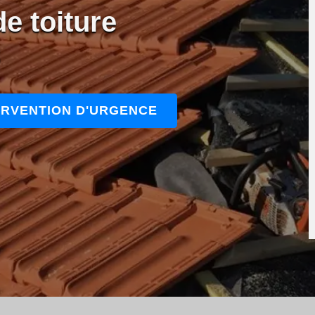
e toiture
8
ERVENTION D'URGENCE