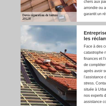
chers aux par
arrondie ou av
garantit un r
Entrepris
les récla
Face à des c
catastrophe na
finances et l'
de compléter
après avoir s
l'assistance 
stress. Conta
située à Urba
nos experts d
assistance c