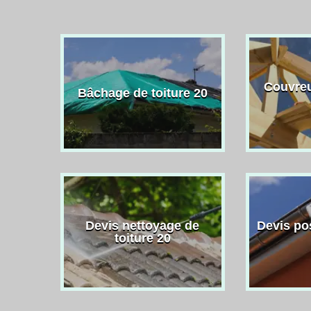
Couvreu
Bâchage de toiture 20
Devis nettoyage de
Devis po
toiture 20