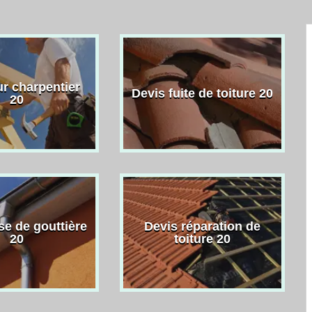
r charpentier
Devis fuite de toiture 20
20
se de gouttière
Devis réparation de
20
toiture 20