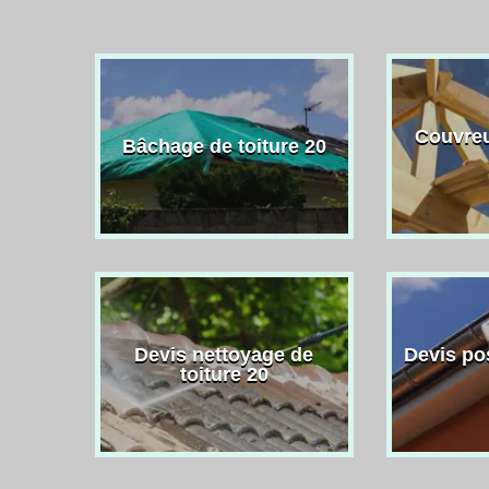
Couvreu
Bâchage de toiture 20
Devis nettoyage de
Devis po
toiture 20