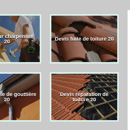
r charpentier
Devis fuite de toiture 20
20
se de gouttière
Devis réparation de
20
toiture 20