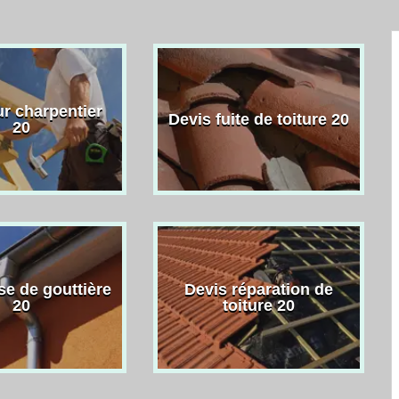
r charpentier
Devis fuite de toiture 20
20
se de gouttière
Devis réparation de
20
toiture 20