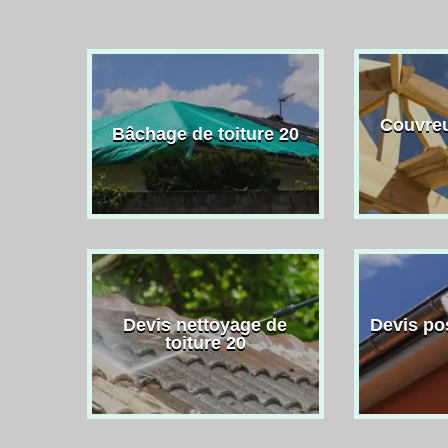
Couvreu
Bâchage de toiture 20
Devis nettoyage de
Devis po
toiture 20