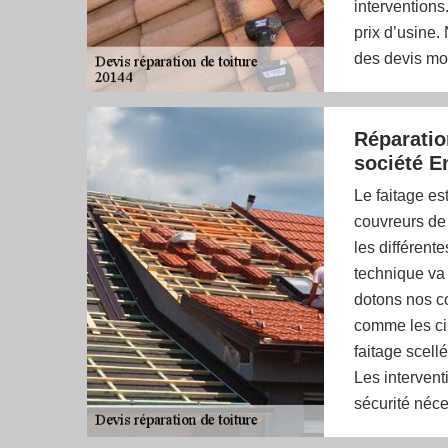
interventions
prix d’usine.
des devis mon
Réparation
société E
Le faitage est
couvreurs de 
les différen
technique va
dotons nos c
comme les cim
faitage scellé
Les intervent
sécurité néces