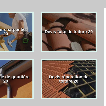
r charpentier
Devis fuite de toiture 20
20
se de gouttière
Devis réparation de
20
toiture 20