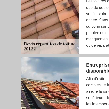
Les toitures 
que de petites
vérifier votr
année. Sans 
survenir sur v
problèmes de 
manquantes ou
ou de réparat
Entrepris
disponibl
Afin d’éviter 
combles, le fa
assure la jon
supérieure du
les intempérie