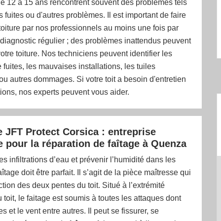
de 12 à 15 ans rencontrent souvent des problèmes tels
 fuites ou d'autres problèmes. Il est important de faire
e toiture par nos professionnels au moins une fois par
diagnostic régulier ; des problèmes inattendus peuvent
otre toiture. Nos techniciens peuvent identifier les
fuites, les mauvaises installations, les tuiles
 autres dommages. Si votre toit a besoin d'entretien
ions, nos experts peuvent vous aider.
e JFT Protect Corsica : entreprise
e pour la réparation de faîtage à Quenza
les infiltrations d’eau et prévenir l’humidité dans les
îtage doit être parfait. Il s’agit de la pièce maîtresse qui
ction des deux pentes du toit. Situé à l’extrémité
 toit, le faitage est soumis à toutes les attaques dont
s et le vent entre autres. Il peut se fissurer, se