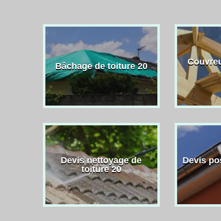
Couvreu
Bâchage de toiture 20
Devis nettoyage de
Devis po
toiture 20