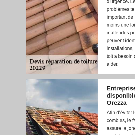
d'urgence. Le
problèmes tel
important de f
moins une foi
inattendus pe
peuvent ident
installations
toit a besoin
aider.
Entrepris
disponible
Orezza
Afin d’éviter 
combles, le fa
assure la jon