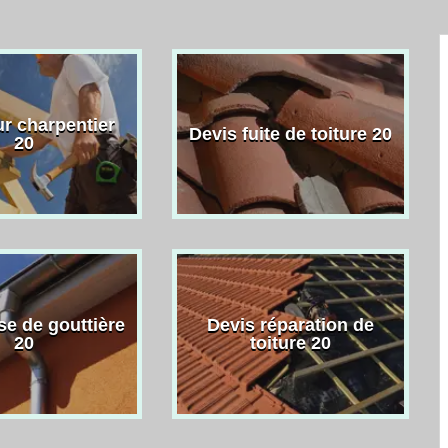
r charpentier
Devis fuite de toiture 20
20
se de gouttière
Devis réparation de
20
toiture 20