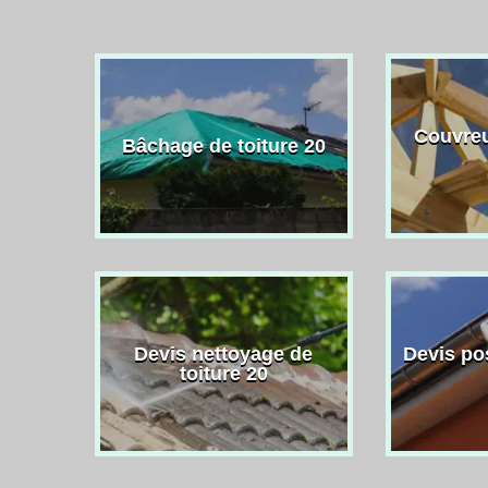
Couvreu
Bâchage de toiture 20
Devis nettoyage de
Devis po
toiture 20