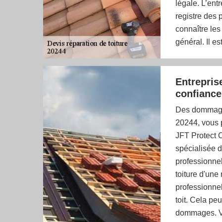
légale. L’ent
registre des p
connaître les
général. Il es
Entrepris
confiance 
Des dommages
20244, vous p
JFT Protect C
spécialisée d
professionnel
toiture d'une
professionnel
toit. Cela pe
dommages. Vo