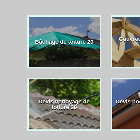
Couvreu
Bâchage de toiture 20
Devis nettoyage de
Devis po
toiture 20