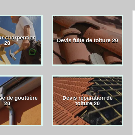
r charpentier
Devis fuite de toiture 20
20
se de gouttière
Devis réparation de
20
toiture 20