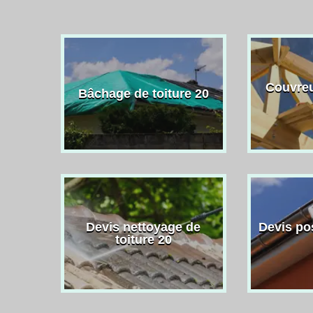
Couvreu
Bâchage de toiture 20
Devis nettoyage de
Devis po
toiture 20