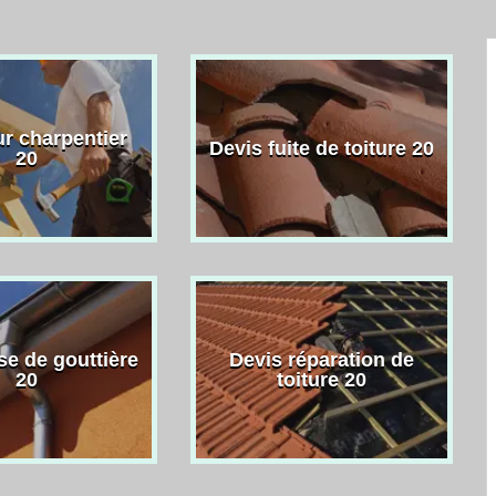
r charpentier
Devis fuite de toiture 20
20
se de gouttière
Devis réparation de
20
toiture 20