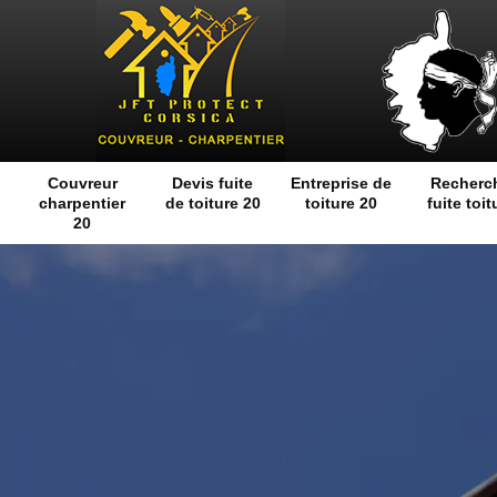
Couvreur
Devis fuite
Entreprise de
Recherc
charpentier
de toiture 20
toiture 20
fuite toit
20