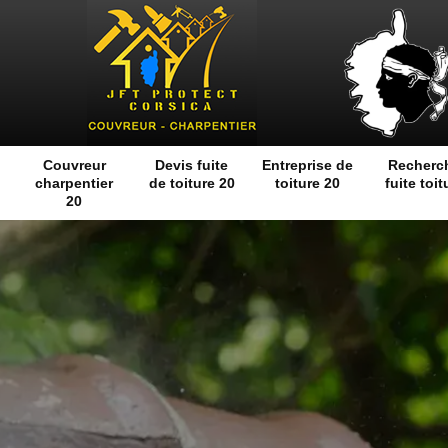
Couvreur
Devis fuite
Entreprise de
Recherc
charpentier
de toiture 20
toiture 20
fuite toit
20