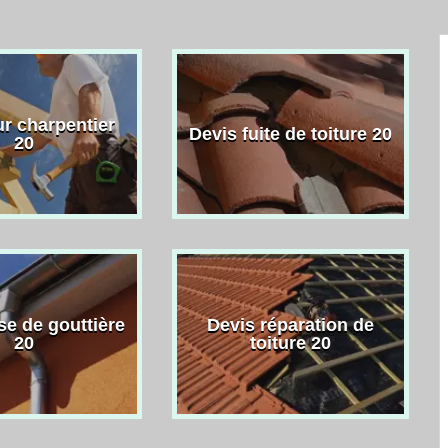
r charpentier
Devis fuite de toiture 20
20
se de gouttière
Devis réparation de
20
toiture 20