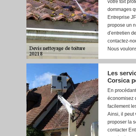
votre toit pr
dommages que
Entreprise JF
propose un ne
d'entretien d
contactez-no
Nous voulons 
Les servi
Corsica p
En procédant 
économisez de
facilement le
Ainsi, il peut
proposer la s
contacter Ent