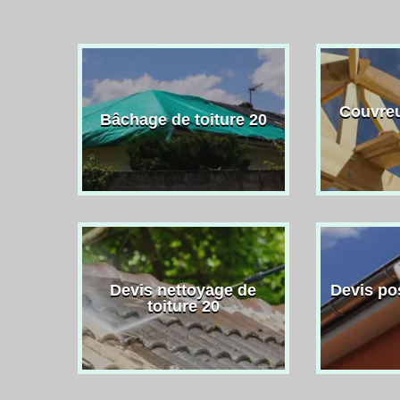
Couvreu
Bâchage de toiture 20
Devis nettoyage de
Devis po
toiture 20