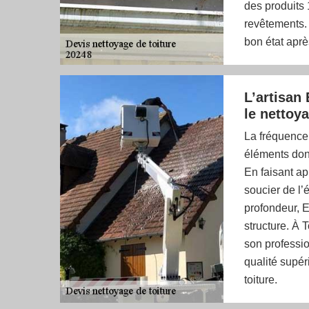
des produits 
revêtements. 
bon état après
L’artisan
le nettoy
La fréquence 
éléments dont
En faisant ap
soucier de l’
profondeur, E
structure. À 
son professio
qualité supér
toiture.