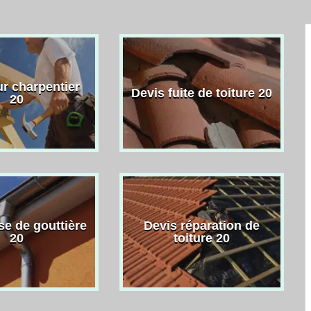
r charpentier
Devis fuite de toiture 20
20
se de gouttière
Devis réparation de
20
toiture 20