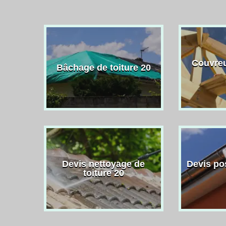
Couvreu
Bâchage de toiture 20
Devis nettoyage de
Devis po
toiture 20