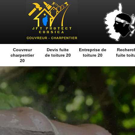
Couvreur
Devis fuite
Entreprise de
Recherc
charpentier
de toiture 20
toiture 20
fuite toit
20