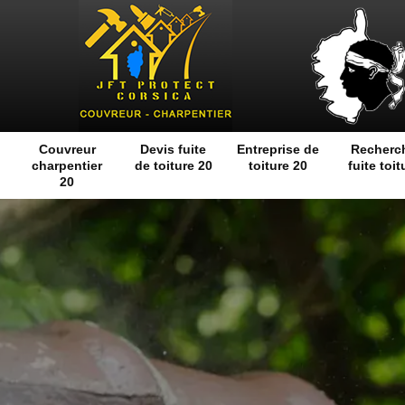
Couvreur
Devis fuite
Entreprise de
Recherc
charpentier
de toiture 20
toiture 20
fuite toit
20