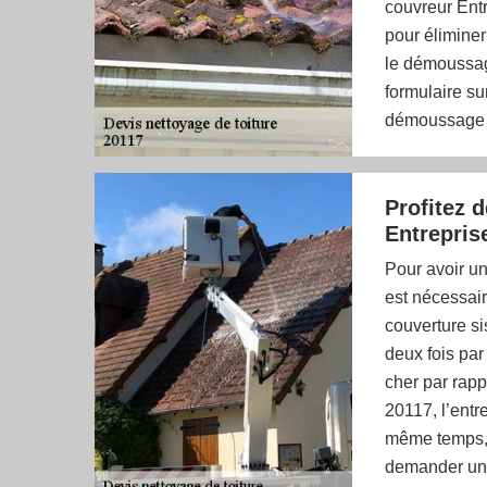
couvreur Entr
pour éliminer 
le démoussage.
formulaire su
démoussage de
Profitez 
Entrepris
Pour avoir un
est nécessair
couverture si
deux fois par 
cher par rapp
20117, l’entr
même temps, e
demander un d