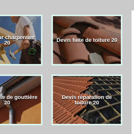
r charpentier
Devis fuite de toiture 20
20
se de gouttière
Devis réparation de
20
toiture 20