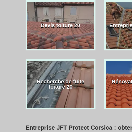
Devis toiture 20
Entrepris
Recherche de fuite
Rénovat
toiture 20
Entreprise JFT Protect Corsica : obte