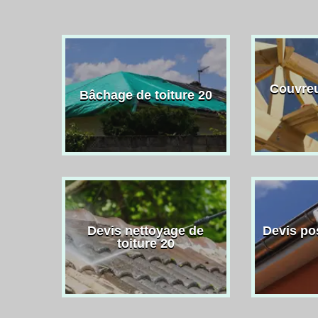
Couvreu
Bâchage de toiture 20
Devis nettoyage de
Devis po
toiture 20