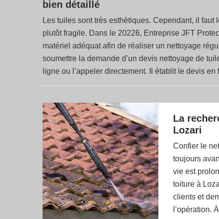
bien détaillé
Les tuiles sont très esthétiques. Cependant, il faut
plutôt fragile. Dans le 20226, Entreprise JFT Protect
matériel adéquat afin de réaliser un nettoyage régul
soumettre la demande d’un devis nettoyage de tuile au
ligne ou l’appeler directement. Il établit le devis 
La recher
Lozari
Confier le ne
toujours avan
vie est prolo
toiture à Loz
clients et de
l’opération. 