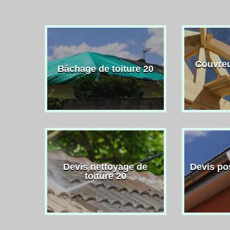
Couvreu
Bâchage de toiture 20
Devis nettoyage de
Devis po
toiture 20