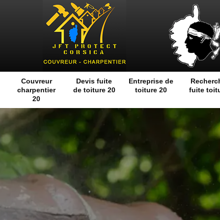
Couvreur
Devis fuite
Entreprise de
Recherc
charpentier
de toiture 20
toiture 20
fuite toit
20