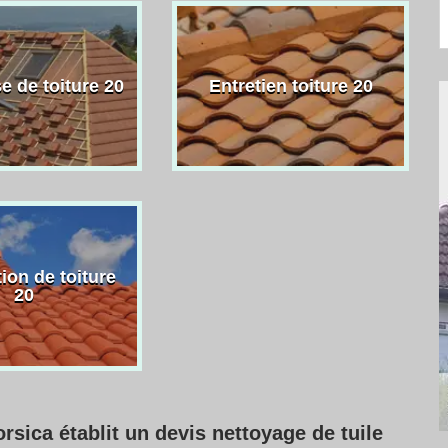
e de toiture 20
Entretien toiture 20
ion de toiture
20
rsica établit un devis nettoyage de tuile