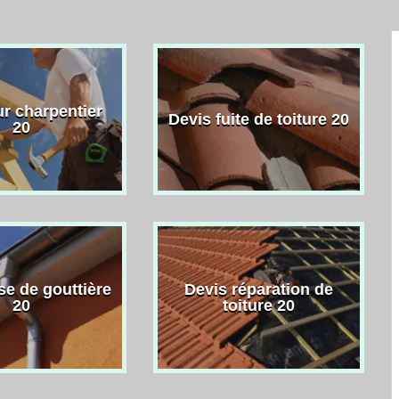
r charpentier
Devis fuite de toiture 20
20
se de gouttière
Devis réparation de
20
toiture 20