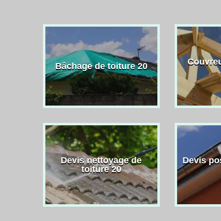
Couvreu
Bâchage de toiture 20
Devis nettoyage de
Devis po
toiture 20