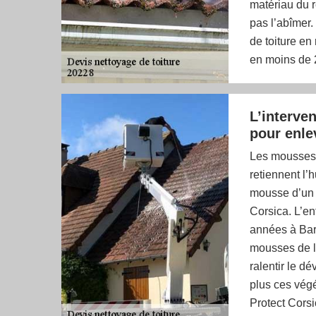
matériau du r
pas l’abîmer
de toiture en 
en moins de 
L’interve
pour enle
Les mousses 
retiennent l’h
mousse d’un t
Corsica. L’en
années à Barre
mousses de la
ralentir le d
plus ces vég
Protect Corsi