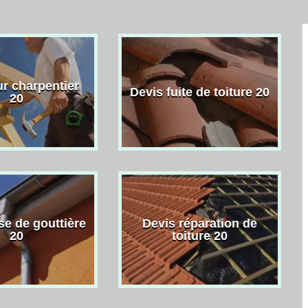
r charpentier
Devis fuite de toiture 20
20
se de gouttière
Devis réparation de
20
toiture 20