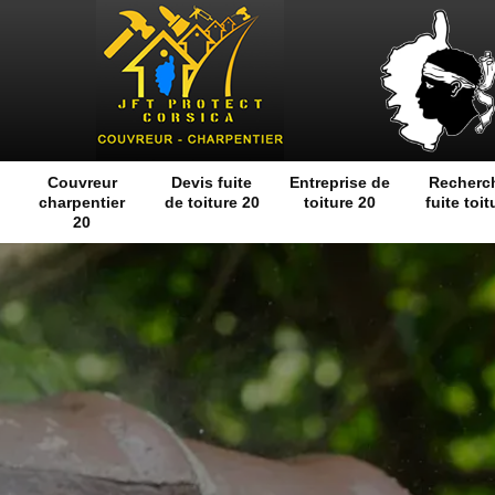
Couvreur
Devis fuite
Entreprise de
Recherc
charpentier
de toiture 20
toiture 20
fuite toit
20