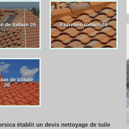
e de toiture 20
Entretien toiture 20
ion de toiture
20
rsica établit un devis nettoyage de tuile