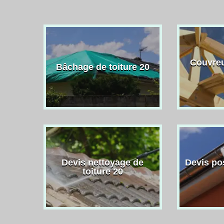
Couvreu
Bâchage de toiture 20
Devis nettoyage de
Devis po
toiture 20