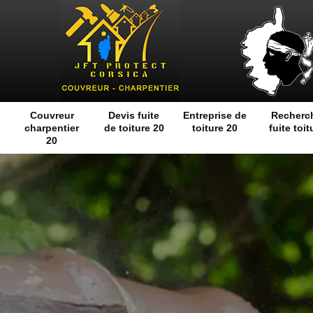
Couvreur
Devis fuite
Entreprise de
Recherc
charpentier
de toiture 20
toiture 20
fuite toit
20