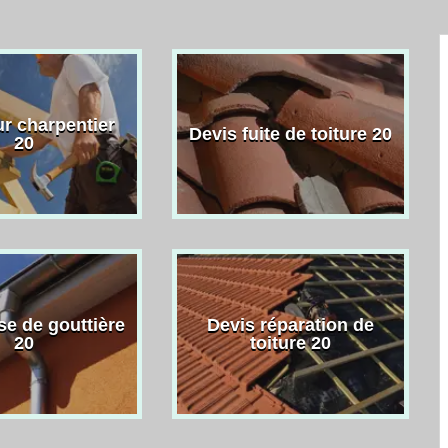
r charpentier
Devis fuite de toiture 20
20
se de gouttière
Devis réparation de
20
toiture 20