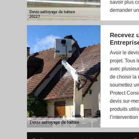
savoir plus c
demander un d
Recevez u
Entrepris
Avoir le devi
projet. Tous 
avec plusieur
de choisir la
soumettez un
Protect Corsi
devis sur-mes
produits utili
l’interventio