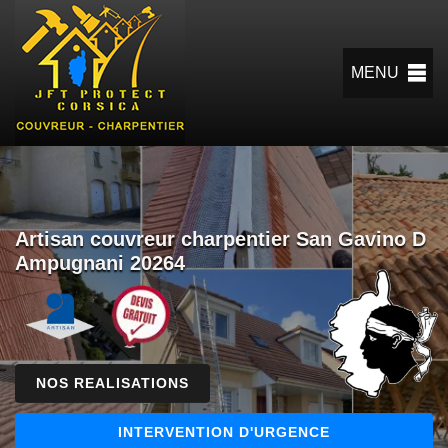
MENU
Artisan couvreur charpentier San Gavino D
Ampugnani 20264
NOS REALISATIONS
INTERVENTION D'URGENCE